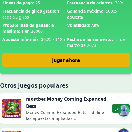
Líneas de pago:
25
Frecuencia de aciertos:
28%
Frecuencia de giros gratis:
1
Ganancia máxima:
5000x
cada 50 giros
apuesta
Probabilidad de ganancia
Volatilidad:
Alta
máxima:
1 en 20000
Apuesta mín-máx:
$0.25 - $125
Fecha de lanzamiento:
15 de
marzo de 2023
Jugar ahora
Otros juegos populares
mostbet Money Coming Expanded
Bets
Jugar
Money Coming Expanded Bets redefine
las apuestas ampliadas...