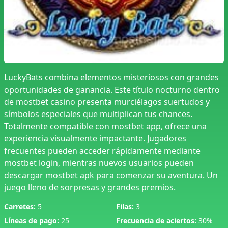
LuckyBats combina elementos misteriosos con grandes
oportunidades de ganancia. Este título nocturno dentro
de mostbet casino presenta murciélagos suertudos y
símbolos especiales que multiplican tus chances.
Totalmente compatible con mostbet app, ofrece una
experiencia visualmente impactante. Jugadores
frecuentes pueden acceder rápidamente mediante
mostbet login, mientras nuevos usuarios pueden
descargar mostbet apk para comenzar su aventura. Un
juego lleno de sorpresas y grandes premios.
Carretes:
5
Filas:
3
Líneas de pago:
25
Frecuencia de aciertos:
30%