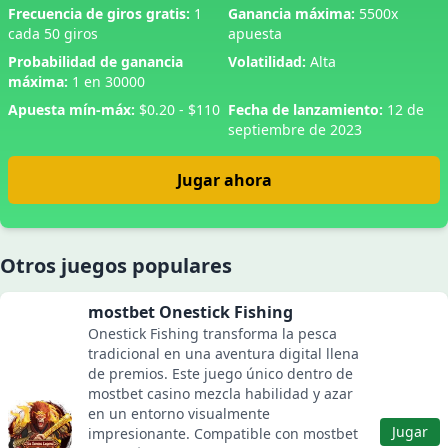
Frecuencia de giros gratis:
1
Ganancia máxima:
5500x
cada 50 giros
apuesta
Probabilidad de ganancia
Volatilidad:
Alta
máxima:
1 en 30000
Apuesta mín-máx:
$0.20 - $110
Fecha de lanzamiento:
12 de
septiembre de 2023
Jugar ahora
Otros juegos populares
mostbet Onestick Fishing
Onestick Fishing transforma la pesca
tradicional en una aventura digital llena
de premios. Este juego único dentro de
mostbet casino mezcla habilidad y azar
en un entorno visualmente
Jugar
impresionante. Compatible con mostbet